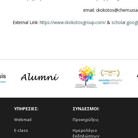
email: ckokotos@chem.uoa
External Link:
https://www.ckokotosgroup.com/
&
scholar.goog
ΥΠΗΡΕΣΙΕΣ:
ΣΥΝΔΕΣΜΟΙ:
Webmail
Προκηρύξεις
E-class
Ημερολόγιο
Εκδηλώσεων