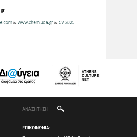
.gr
le.com
&
www.chem.uoa.gr
&
CV 2025
ΕΠΙΚΟΙΝΩΝΙΑ: