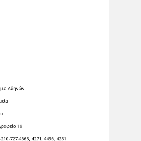
ς
ήμιο Αθηνών
μεία
δα
 γραφείο 19
-210-727-4563, 4271, 4496, 4281