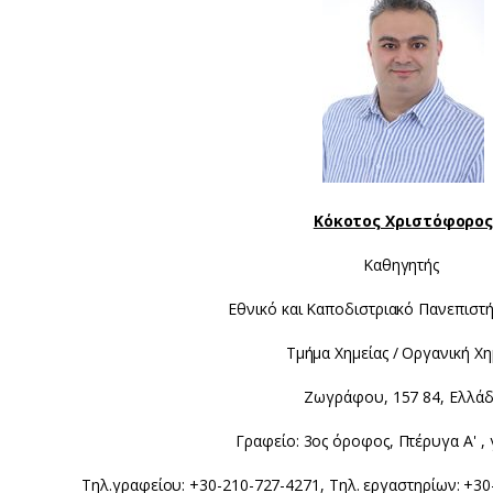
Κόκοτος Χριστόφορο
Καθηγητής
Εθνικό και Καποδιστριακό Πανεπιστ
Τμήμα Χημείας / Οργανική Χη
Ζωγράφου, 157 84, Ελλά
Γραφείο: 3ος όροφος, Πτέρυγα Α' ,
Τηλ.γραφείου: +30-210-727-4271, Τηλ. εργαστηρίων: +30