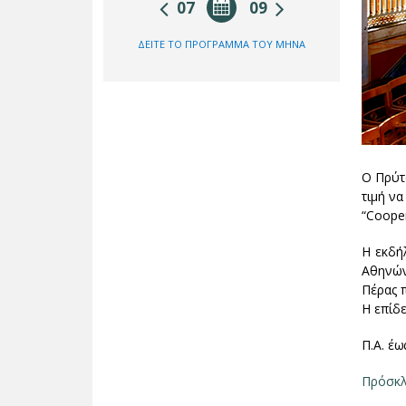
07
09
ΔΕΙΤΕ ΤΟ ΠΡΟΓΡΑΜΜΑ ΤΟΥ ΜΗΝΑ
Ο Πρύτ
τιμή να
“Cooper
Η εκδή
Αθηνών 
Πέρας 
Η επίδε
Π.Α. έ
Πρόσκ